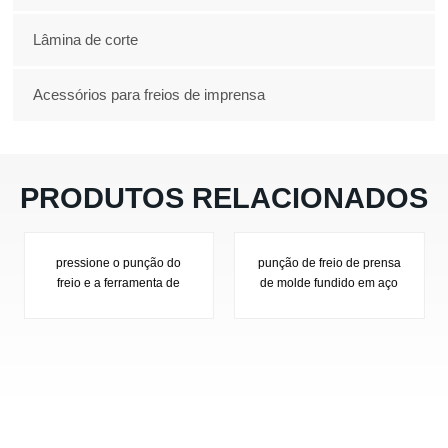
Lâmina de corte
Acessórios para freios de imprensa
PRODUTOS RELACIONADOS
nção do
punção de freio de prensa
pressione o punção
menta de
de molde fundido em aço
freio e a ferramenta
ra
inoxidável
matriz para você