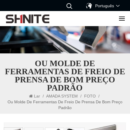
Português
OU MOLDE DE
FERRAMENTAS DE FREIO DE
PRENSA DE BOM PREÇO
PADRÃO
Lar
/
AMADA SYSTEM
/
FOTO
/
Ou Molde De Ferramentas De Freio De Prensa De Bom Preço
Padrão