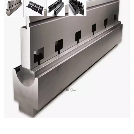
ou molde de ferramentas de freio de
prensa de bom preço padrão
Sistema de Ferramentas: Sistema Amada
Ângulo: 28°
Raio: R0,6mm
Altura efetiva: 128 mm
Loading...
Altura Total: 158mm
Carga máxima: 800kN/m
Material: 42CrMo4
Comprimento e peso: 835mm/17,3kg、415mm/8,6g