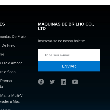
ES
MÁQUINAS DE BRILHO CO.,
LTD
mentas De Freio
Inscreva-se no nosso boletim
 De Freio
rre
a Freio Amada
ENVIAR
reio Soco
 Prensa
da
Matriz Multi-V
radeira Mac