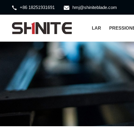
+86 18251931691
hmj@shiniteblade.com
LAR
PRESSION