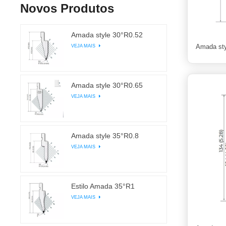
Novos Produtos
Amada style 30°R0.52
VEJA MAIS
Amada sty
Amada style 30°R0.65
VEJA MAIS
Amada style 35°R0.8
VEJA MAIS
Estilo Amada 35°R1
VEJA MAIS