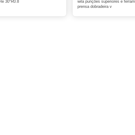
le 30°R0.8
wila punções superiores e ferra
prensa dobradeira v