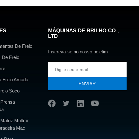
ES
MÁQUINAS DE BRILHO CO.,
LTD
mentas De Freio
Inscreva-se no nosso boletim
 De Freio
rre
a Freio Amada
ENVIAR
reio Soco
 Prensa
da
Matriz Multi-V
radeira Mac