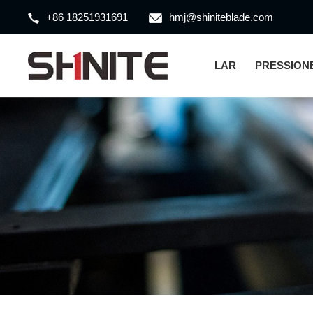
+86 18251931691
hmj@shiniteblade.com
LAR
PRESSION