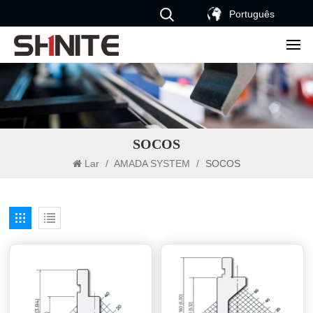
Português
SOCOS
Lar
/
AMADA SYSTEM
/
SOCOS