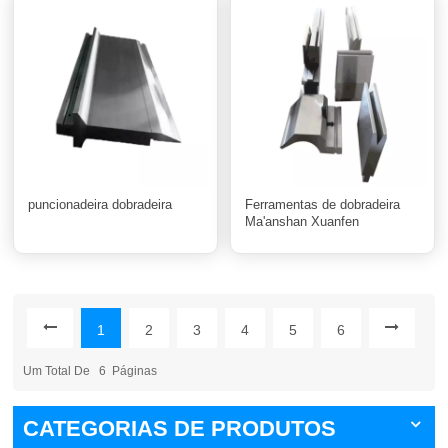
puncionadeira dobradeira
Ferramentas de dobradeira
Ma'anshan Xuanfen
1
2
3
4
5
6
Um Total De
6
Páginas
CATEGORIAS DE PRODUTOS