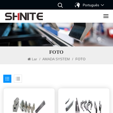
Português
FOTO
Lar
/
AMADA SYSTEM
/
FOTO